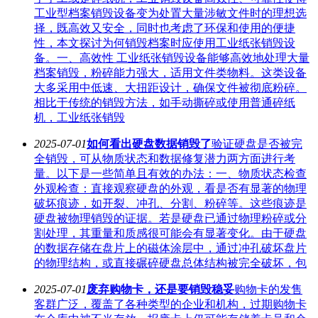
工业型档案销毁设备变为处置大量涉敏文件时的理想选
择，既高效又安全，同时也考虑了环保和使用的便捷
性，本文探讨为何销毁档案时应使用工业纸张销毁设
备。一、高效性 工业纸张销毁设备能够高效地处理大量
档案销毁，粉碎能力强大，适用文件类物料。这类设备
大多采用中低速、大扭距设计，确保文件被彻底粉碎。
相比于传统的销毁方法，如手动撕碎或使用普通碎纸
机，工业纸张销毁
2025-07-01
如何看出硬盘数据销毁了
验证硬盘是否被完
全销毁，可从物质状态和数据修复潜力两方面进行考
量。以下是一些简单且有效的办法：一、物质状态检查
外观检查：直接观察硬盘的外观，看是否有显著的物理
破坏痕迹，如开裂、冲孔、分割、粉碎等。这些痕迹是
硬盘被物理销毁的证据。若是硬盘已通过物理粉碎或分
割处理，其重量和质感很可能会有显著变化。由于硬盘
的数据存储在盘片上的磁体涂层中，通过冲孔破坏盘片
的物理结构，或直接碾碎硬盘总体结构被完全破坏，包
2025-07-01
废弃购物卡，还是要销毁稳妥
购物卡的发售
客群广泛，覆盖了各种类型的企业和机构，过期购物卡