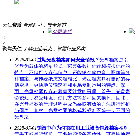
天仁
资质
合规许可，安全规范
公司资质
<
>
聚焦
天仁
了解企业动态，掌握行业风向
2025-07-01
过期光盘档案如何安全销毁？
光盘档案是以
光盘为载体的档案形式，它兼备数据记录和模拟记录的
特点，不但可以存储信息，还能够存储声音、图像等各
种档案。与传统纸质文档相比，光盘档案具有更好的存
储密度、更快地传输速率和更易复制运用的特点。然
而，光盘档案也存在着需要注意的事项。首先，光盘寿
命较短，易受环境、使用方法等多种因素损坏。因此，
在光盘档案的管理过程中应当采取有效的方法进行维护
与保养。其次，光盘档案的格式和标准不统一，不同的
光盘之
2025-07-01
销毁中心为何都在用工业设备销毁档案
相对
于手工或是碎纸机，工业销毁设备高效性、可靠性使得