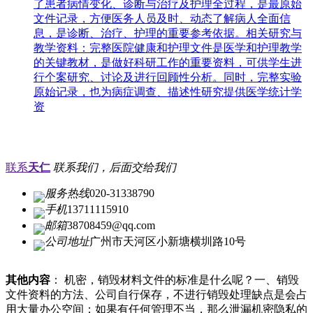
了患者病情变化、诊断与治疗及护理全过程，是最原始
文件记录，方便医务人员及时、动态了解病人全面信
息，是诊断、治疗、护理的重要参考依据。相关研究与
教学资料：完整医院健康和护理文件是医学和护理教学
的关键教材，是做好科研工作的重要资料，可供学生进
行个案研究、讨论及进行回顾性分析。同时，完整实验
原始记录，也为病症调查、描述性研究提供医学统计学
资
联系
天仁
联系我们，后面交给我们
服务热线
020-31338790
手机
13711115910
邮箱
38708459@qq.com
公司地址
广州市天河区小新塘横圳路10号
其他内容
： 机密，销毁材料文件的标准是什么呢？一、销毁
文件资料的方法、公司自行保存，不进行销毁处理缺点是会占
用大量办公空间；如果有任何管理不当，那么泄漏机密隐私的