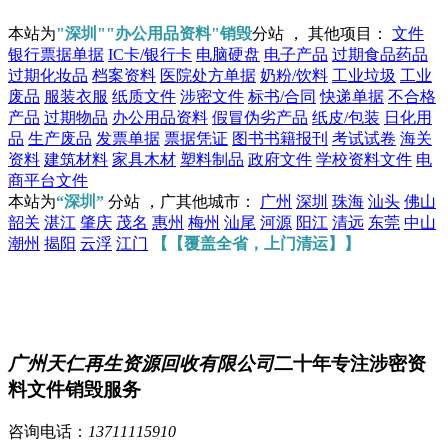
本站为
"深圳""办公用品资料"销毁
分站 ， 其他项目：
文件
银行票据单据
IC卡/银行卡
电脑硬盘
电子产品
过期食品药品
过期化妆品
档案资料
医院处方单据
奶粉/饮料
工业垃圾
工业
废品
服装衣服
纸质文件
涉密文件
标书/合同
快递单据
不合格
产品
过期物品
办公用品资料
假冒伪劣产品
纸皮/包装
日化用
品
生产废品
发票单据
票据凭证
图书书籍报刊
考试试卷
海关
资料
建筑材料
家具木材
塑料制品
政府文件
学校资料文件
电
商平台文件
本站为
“深圳”
分站 ，广其他城市：
广州
深圳
珠海
汕头
佛山
韶关
湛江
肇庆
茂名
惠州
梅州
汕尾
河源
阳江
清远
东莞
中山
潮州
揭阳
云浮
江门
【【覆盖全省，上门清运】】
广州天仁再生资源回收有限公司
二十年专注涉密资
料文件销毁服务
咨询电话：
13711115910