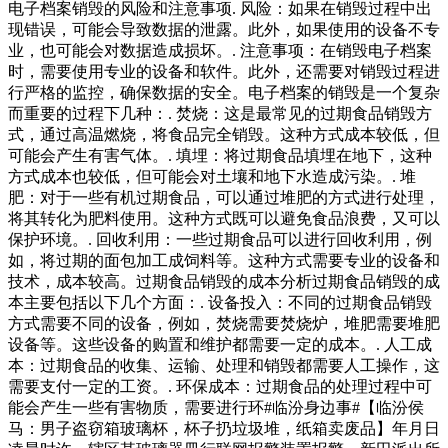
电子档案销毁的风险和注意事项. 风险：如果在销毁过程中出
现错误，可能会导致数据的泄露。此外，如果使用的设备不专
业，也可能会对数据造成损坏。. 注意事项：在销毁电子档案
时，需要使用专业的设备和软件。此外，还需要对销毁过程进
行严格的监控，确保数据的安全。电子档案的销毁是一个复杂
而重要的过程下几种：. 焚烧：这是最常见的过期食品销毁方
式，通过高温燃烧，将食品完全销毁。这种方式成本较低，但
可能会产生有害气体。. 填埋：将过期食品填埋在地下，这种
方式成本也较低，但可能会对土壤和地下水造成污染。. 堆
肥：对于一些有机过期食品，可以通过堆肥的方式进行处理，
将其转化为肥料使用。这种方式既可以避免食品浪费，又可以
保护环境。. 回收利用：一些过期食品可以进行回收利用，例
如，将过期的面包加工成饲料等。这种方式需要专业的设备和
技术，成本较高。过期食品销毁的成本分析过期食品销毁的成
本主要包括以下几个方面：. 设备投入：不同的过期食品销毁
方式需要不同的设备，例如，焚烧需要焚烧炉，堆肥需要堆肥
设备等。这些设备的购置和维护都需要一定的成本。. 人工成
本：过期食品的收集、运输、处理和销毁都需要人工操作，这
需要支付一定的工资。. 环保成本：过期食品的处理过程中可
能会产生一些有害物质，需要进行环#临汾身边事#【临汾侯
马：男子盗窃箱玻璃杯，杯子扔垃圾堆，纸箱卖废品】年月日