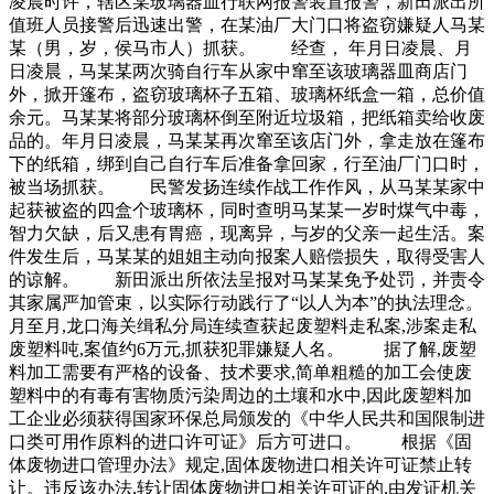
凌晨时许，辖区某玻璃器皿行联网报警装置报警，新田派出所
值班人员接警后迅速出警，在某油厂大门口将盗窃嫌疑人马某
某（男，岁，侯马市人）抓获。 经查， 年月日凌晨、月
日凌晨，马某某两次骑自行车从家中窜至该玻璃器皿商店门
外，掀开篷布，盗窃玻璃杯子五箱、玻璃杯纸盒一箱，总价值
余元。马某某将部分玻璃杯倒至附近垃圾箱，把纸箱卖给收废
品的。年月日凌晨，马某某再次窜至该店门外，拿走放在篷布
下的纸箱，绑到自己自行车后准备拿回家，行至油厂门口时，
被当场抓获。 民警发扬连续作战工作作风，从马某某家中
起获被盗的四盒个玻璃杯，同时查明马某某一岁时煤气中毒，
智力欠缺，后又患有胃癌，现离异，与岁的父亲一起生活。案
件发生后，马某某的姐姐主动向报案人赔偿损失，取得受害人
的谅解。 新田派出所依法呈报对马某某免予处罚，并责令
其家属严加管束，以实际行动践行了“以人为本”的执法理念。
月至月,龙口海关缉私分局连续查获起废塑料走私案,涉案走私
废塑料吨,案值约6万元,抓获犯罪嫌疑人名。 据了解,废塑
料加工需要有严格的设备、技术要求,简单粗糙的加工会使废
塑料中的有毒有害物质污染周边的土壤和水中,因此废塑料加
工企业必须获得国家环保总局颁发的《中华人民共和国限制进
口类可用作原料的进口许可证》后方可进口。 根据《固
体废物进口管理办法》规定,固体废物进口相关许可证禁止转
让。违反该办法,转让固体废物进口相关许可证的,由发证机关