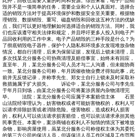
此外，回收也需要大量的时间和资源。综合来看，电子产品销
毁并不是一项简单的任务，需要企业和个人认真面对。选择合
适的销毁方法对于提高环境保护和数据安全至关重要。根据物
理销毁、数据销毁、重写、磁盘销毁和回收这五种方法的优缺
点，我们可以更好地理解如何选择适合的销毁方法。同时，我
们也应该遵守相关法律和规定，并且呼吁更多人投入到电子产
品回收利用的工作中来。电子产品销毁的三种手段是什么？为
了彻底销毁电子器件，保护个人隐私和环境多次发现堆放杂物
情况，都自行清理，后来为保留证据，发现后上锁未清理，且
多次找某北分服务公司协商清理及赔偿事宜，始终未有回应，
直至年、月，某北分服务公司人员才与二人沟通，但未能协商
一致。某北分服务公司称，年月因催收物业费才得知此事，此
前并无反馈记录，并称李先生、郑女士自行上锁未及时采取补
救措施属于扩大损失。 诉讼中，某北分服务公司与李先生
于年月日到场，由某北分服务公司将案涉房屋内杂物清理完
毕。 法院：某北分服务公司应属于本案赔偿主体 石景
山法院经审理认为，妨害物权或者可能妨害物权的，权利人可
以请求排除妨害或者消除危险。侵害物权，造成权利人损害
的，权利人可以依法请求损害赔偿，也可以依法请求承担其他
民事责任。本案中，案涉商铺在权利人不知情的情况下被堆放
杂物，影响房屋使用，虽某北分服务公司称侵权主体为其委托
的第三方公司的保洁人员，但该保洁人员工作区域及工作范围