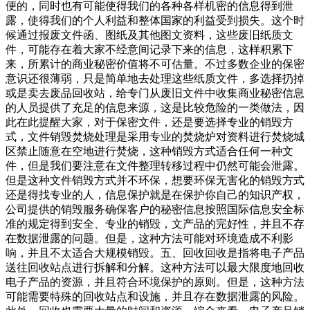
便的，同时也有可能使得我们的各种各样机密的信息得到泄
露，使得我们的个人利益和整体国家的利益受到损失。这个时
候通过报废文件函、图纸及其他图文资料，这些废旧纸质文
件，可能存在着大家不经意间记录下来的信息，这样积累下
来，所累计的商业秘密价值将不可估量。不过多数企业的保密
意识还很薄弱，只是简单地去处理这些纸质文件，多选择扔掉
或是卖去废品回收站，给专门从废旧文件中收集商业秘密信息
的人员提供了充足的信息来源，这是比较危险的一类做法，因
此在此提醒大家，对于保密文件，还是要选择专业的销毁方
式，文件销毁焚烧处理是采用专业的焚烧炉对资料进行焚烧城
区禁止随意在空地进行焚烧，这种销毁方式适合任何一种文
件，但是我们要注意在文件整理转移过程中仍然可能会泄露。
但是这种文件销毁方式并不环保，想要环保无害化的销毁方式
还是得找专业的人，信息保护就是在保护你自己的知识产权，
公司提供的销毁服务确保客户的秘密信息按照国际信息安全标
准的规定得到安全、专业的销毁，文产品的完好性，并且不存
在数据泄露的问题。但是，这种方法可能对环境造成不利影
响，并且不太适合大规模销毁。五、回收回收是指将电子产品
送往回收站点进行拆解和分解。这种方法可以最大限度地回收
电子产品的资源，并且符合环境保护的原则。但是，这种方法
可能需要特殊的回收站点和设施，并且存在数据泄露的风险。