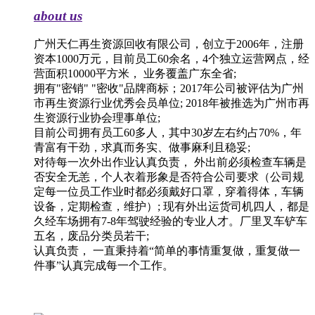
about us
广州天仁再生资源回收有限公司，创立于2006年，注册
资本1000万元，目前员工60余名，4个独立运营网点，经
营面积10000平方米， 业务覆盖广东全省;
拥有"密销" "密收"品牌商标；2017年公司被评估为广州
市再生资源行业优秀会员单位; 2018年被推选为广州市再
生资源行业协会理事单位;
目前公司拥有员工60多人，其中30岁左右约占70%，年
青富有干劲，求真而务实、做事麻利且稳妥;
对待每一次外出作业认真负责， 外出前必须检查车辆是
否安全无恙，个人衣着形象是否符合公司要求（公司规
定每一位员工作业时都必须戴好口罩，穿着得体，车辆
设备，定期检查，维护）; 现有外出运货司机四人，都是
久经车场拥有7-8年驾驶经验的专业人才。厂里叉车铲车
五名，废品分类员若干;
认真负责， 一直秉持着“简单的事情重复做，重复做一
件事”认真完成每一个工作。