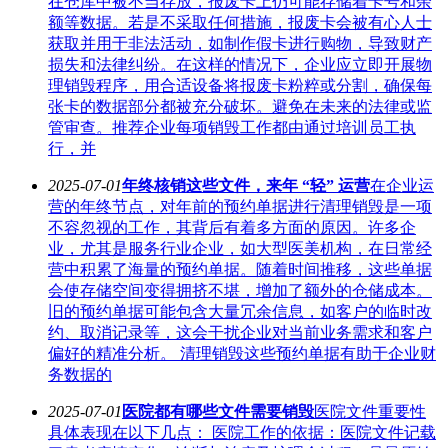
在仓库中被不当存放，报废卡上仍可能存储着卡号和余
额等数据。若是不采取任何措施，报废卡会被有心人士
获取并用于非法活动，如制作假卡进行购物，导致财产
损失和法律纠纷。在这样的情况下，企业应立即开展物
理销毁程序，用合适设备将报废卡粉粹或分割，确保每
张卡的数据部分都被充分破坏。避免在未来的法律或监
管审查。推荐企业每项销毁工作都由通过培训员工执
行，并
2025-07-01
年终核销这些文件，来年 “轻” 运营
在企业运
营的年终节点，对年前的预约单据进行清理销毁是一项
不容忽视的工作，其背后有着多方面的原因。许多企
业，尤其是服务行业企业，如大型医美机构，在日常经
营中积累了海量的预约单据。随着时间推移，这些单据
会使存储空间变得拥挤不堪，增加了额外的仓储成本。
旧的预约单据可能包含大量冗余信息，如客户的临时改
约、取消记录等，这会干扰企业对当前业务需求和客户
偏好的精准分析。 清理销毁这些预约单据有助于企业财
务数据的
2025-07-01
医院都有哪些文件需要销毁
医院文件重要性
具体表现在以下几点： 医院工作的依据：医院文件记载