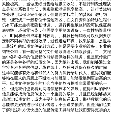
风险极高。、当做废纸出售给垃圾回收站，不进行销毁处理缺
点是安全系数非常低，机密隐私泄漏概率极高。、进行焚烧销
毁处理可以保证完全销毁，但是需要找专门的焚烧厂进行销
毁，但焚烧厂一般都位于偏远郊区，在文件资料的转移过程中
仍有可能发生机密隐私泄漏。、进行再生纸浆销毁可以保证彻
底销毁，环保零污染，但需要专用制浆设备，一次性销毁量很
小，时间和金钱成本相对较高。、机器粉碎销毁可以根据要求
定制不同类型的销毁效果，过程迅速环保，效果拔群，是世界
上最流行的纸质文件销毁方式，但是需要专业的设备，专业的
销毁公司，有一套完整的文件销毁管理和销毁步骤。二、文程
当中各种各样的信息载体能够提供这样的服务，但是流传最广
的还是各种各样的纸质文件，因为纸的出现，我们能够通过文
字将各种各样的信息记录在纸上。然后可以保存很久的时间，
这样就能够有效地将钱代人的努力流传给后代人，使得我们能
够站在巨人的肩膀上不断地向前眺望，能够发展到更加高的水
平。纸质文件在如今的社会当中仍然占据着非常重要的第一
位，但是我们也要看到网络信息技术的发展，使得相应的网络
信息能够成为信息传递的一个重要的载体，并且已经能够越来
越超过纸质文档，成为主要的信息传递工具，那些数据化的信
息能够更好的进行保存和传递，不会遭受损害。但是我们也要
了解到这种方便快捷的信息传递工具能够让我们变得更加的方