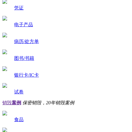
凭证
电子产品
病历/处方单
图书/书籍
银行卡/IC卡
试卷
销毁
案例
保密销毁，20年销毁案例
食品