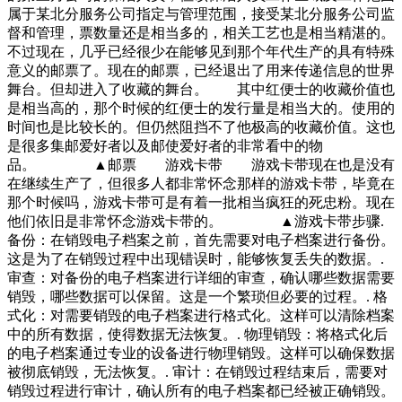
属于某北分服务公司指定与管理范围，接受某北分服务公司监
督和管理，票数量还是相当多的，相关工艺也是相当精湛的。
不过现在，几乎已经很少在能够见到那个年代生产的具有特殊
意义的邮票了。现在的邮票，已经退出了用来传递信息的世界
舞台。但却进入了收藏的舞台。 其中红便士的收藏价值也
是相当高的，那个时候的红便士的发行量是相当大的。使用的
时间也是比较长的。但仍然阻挡不了他极高的收藏价值。这也
是很多集邮爱好者以及邮使爱好者的非常看中的物
品。 ▲邮票 游戏卡带 游戏卡带现在也是没有
在继续生产了，但很多人都非常怀念那样的游戏卡带，毕竟在
那个时候吗，游戏卡带可是有着一批相当疯狂的死忠粉。现在
他们依旧是非常怀念游戏卡带的。 ▲游戏卡带步骤.
备份：在销毁电子档案之前，首先需要对电子档案进行备份。
这是为了在销毁过程中出现错误时，能够恢复丢失的数据。.
审查：对备份的电子档案进行详细的审查，确认哪些数据需要
销毁，哪些数据可以保留。这是一个繁琐但必要的过程。. 格
式化：对需要销毁的电子档案进行格式化。这样可以清除档案
中的所有数据，使得数据无法恢复。. 物理销毁：将格式化后
的电子档案通过专业的设备进行物理销毁。这样可以确保数据
被彻底销毁，无法恢复。. 审计：在销毁过程结束后，需要对
销毁过程进行审计，确认所有的电子档案都已经被正确销毁。